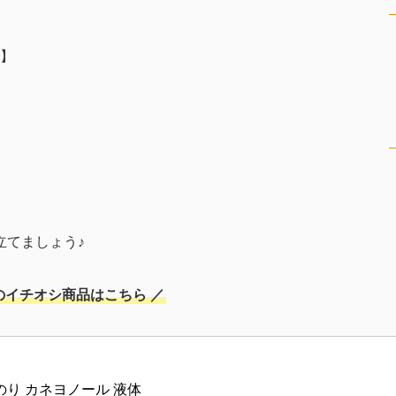
】
立てましょう♪
のイチオシ商品はこちら ／
濯のり カネヨノール 液体