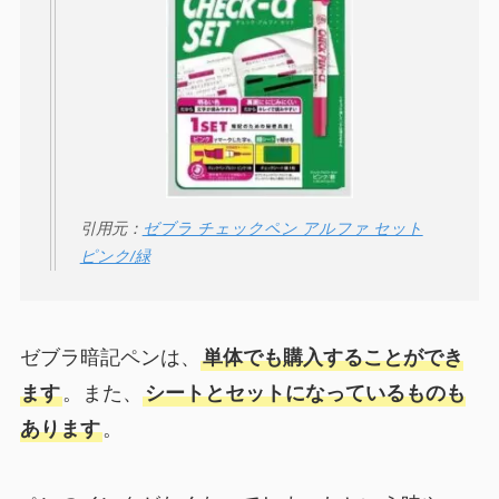
引用元：
ゼブラ チェックペン アルファ セット
ピンク/緑
ゼブラ暗記ペンは、
単体でも購入することができ
ます
。また、
シートとセットになっているものも
あります
。