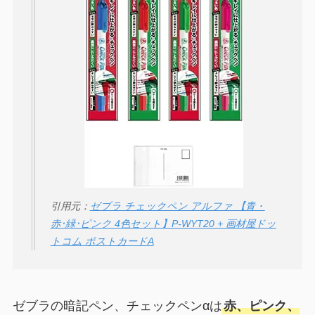
引用元：
ゼブラ チェックペン アルファ 【青・
赤･緑･ピンク 4色セット】P-WYT20 + 画材屋ドッ
トコム ポストカードA
ゼブラの暗記ペン、チェックペンαは
赤、ピンク、