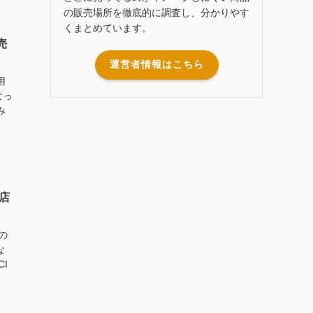
の販売場所を徹底的に調査し、分かりやす
くまとめています。
売
運営者情報はこちら
用
なっ
み
店
の
な
I