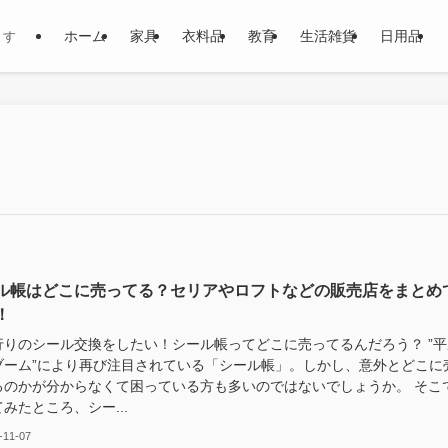
ホーム
家具
衣料品
教育
生活雑貨
日用品
ます
ル帳はどこに売ってる？セリアやロフトなどの販売店をまとめ
！
行りのシール交換をしたい！シール帳ってどこに売ってるんだろう？ ”平
ブーム”により再び注目されている「シール帳」。しかし、意外とどこに
るのかが分からなくて困っている方も多いのではないでしょうか。 そこ
みたところ、シー...
-11-07