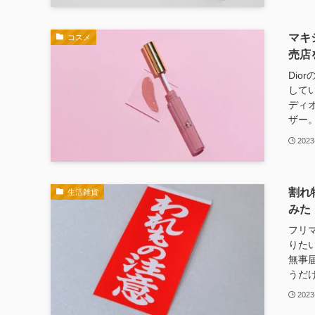
マキ
コスメ
売店
Dio
して
ディオ
ザー。
2023
割れ
生活雑貨
みた
フリ
りた
無事
うだけ
2023