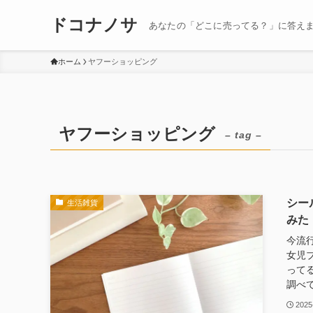
ドコナノサ
あなたの「どこに売ってる？」に答え
ホーム
ヤフーショッピング
ヤフーショッピング
– tag –
シー
生活雑貨
みた
今流
女児
って
調べて
2025