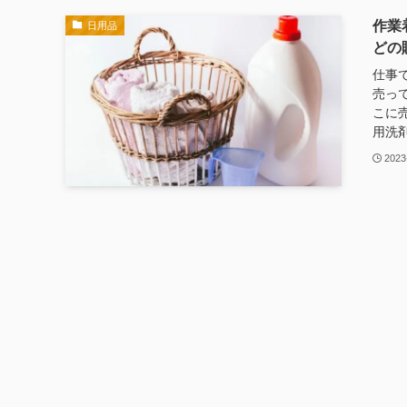
作業
日用品
どの
仕事
売っ
こに
用洗剤
2023