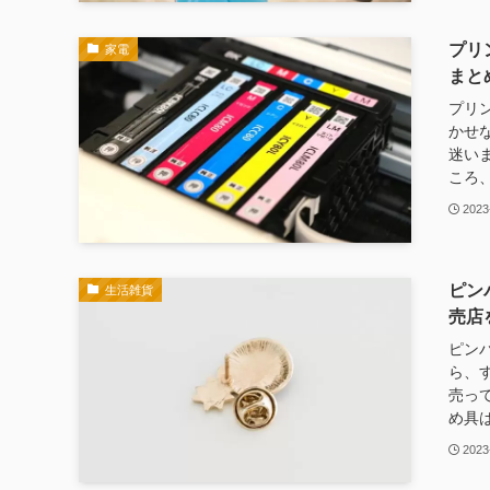
プリ
家電
まと
プリ
かせ
迷い
ころ、
2023
ピン
生活雑貨
売店
ピン
ら、
売っ
め具は
2023