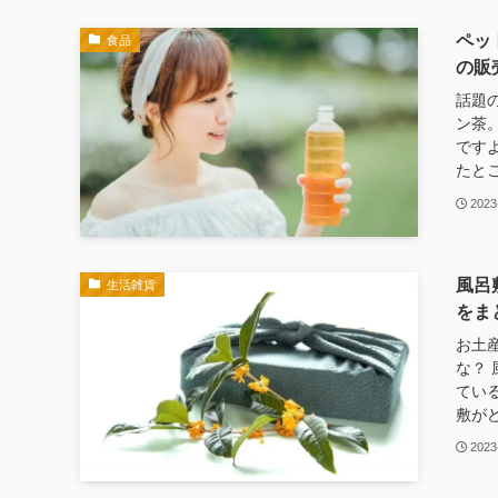
ペッ
食品
の販
話題
ン茶
です
たとこ
2023
風呂
生活雑貨
をま
お土
な？
てい
敷がど
2023