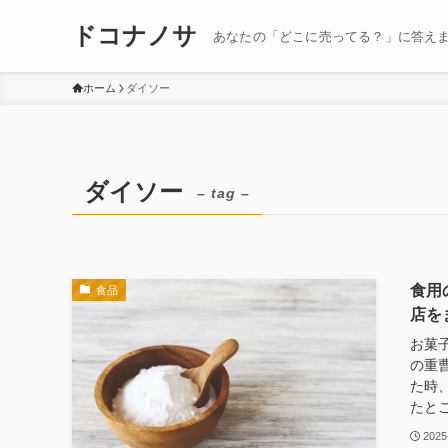
ドコナノサ
あなたの「どこに売ってる？」に答え
ホーム
ダイソー
ダイソー
– tag –
食用
食品
店を
お菓
の重
た時
たとこ
2025