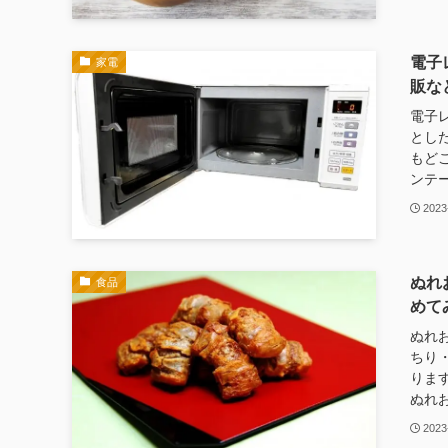
電子
家電
販な
電子
とし
もど
ンテー
2023
ぬれ
食品
めて
ぬれ
ちり
りま
ぬれお
2023