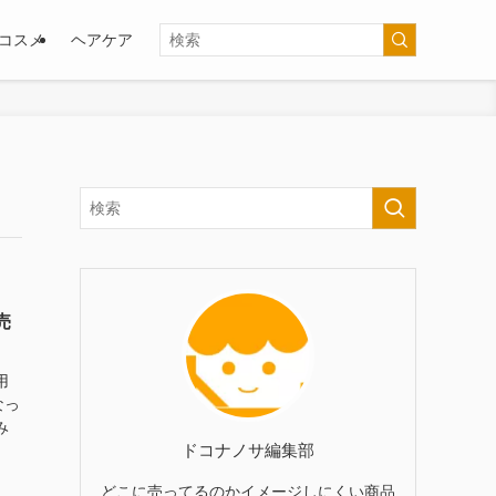
コスメ
ヘアケア
売
用
なっ
み
ドコナノサ編集部
どこに売ってるのかイメージしにくい商品