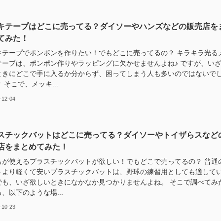
キテープはどこに売ってる？ダイソーやハンズなどの販売店を
てみた！
キテープでポンポンを作りたい！でもどこに売ってるの？ キラキラ光る
テープは、ポンポン作りやラッピングに欠かせませんよね♪ ですが、い
ときにどこで手に入るか分からず、困ってしまう人も多いのではないで
 そこで、メッキ...
-12-04
スチックバットはどこに売ってる？ダイソーやトイザらスなど
店をまとめてみた！
もが使えるプラスチックバットが欲しい！でもどこで売ってるの？ 普通
トより軽くて安いプラスチックバットは、野球の練習用としても適して
でも、いざ欲しいときになかなか見つかりませんよね。 そこで調べてみ
、以下のような場...
-10-23