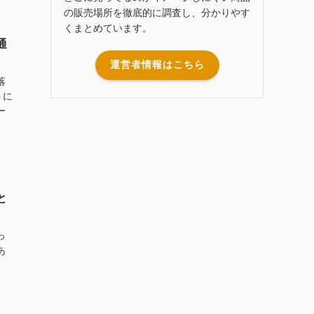
の販売場所を徹底的に調査し、分かりやす
くまとめています。
通
運営者情報はこちら
落
うに
ー
と
っ
あ
。