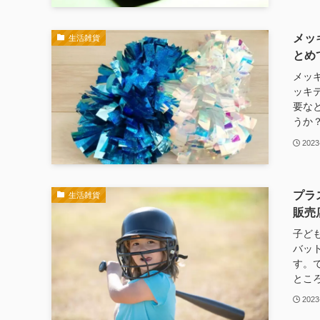
メッ
生活雑貨
とめ
メッ
ッキ
要な
うか？
2023
プラ
生活雑貨
販売
子ど
バッ
す。
ところ
2023