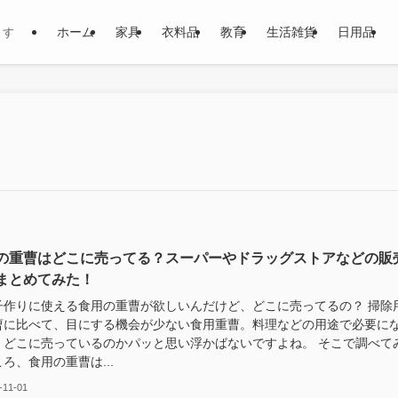
ホーム
家具
衣料品
教育
生活雑貨
日用品
ます
の重曹はどこに売ってる？スーパーやドラッグストアなどの販
まとめてみた！
子作りに使える食用の重曹が欲しいんだけど、どこに売ってるの？ 掃除
曹に比べて、目にする機会が少ない食用重曹。料理などの用途で必要に
、どこに売っているのかパッと思い浮かばないですよね。 そこで調べて
ろ、食用の重曹は...
-11-01