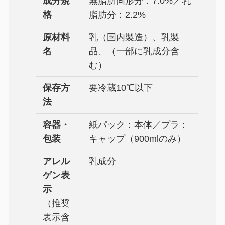
成分規
無脂肪固形分：7.0%／乳
格
脂肪分：2.2%
原材料
乳（国内製造）、乳製
名
品、（一部に乳成分含
む）
保存方
要冷蔵10℃以下
法
容器・
紙パック：本体／プラ：
包装
キャップ（900mlのみ）
アレル
乳成分
ゲン表
示
（推奨
表示含