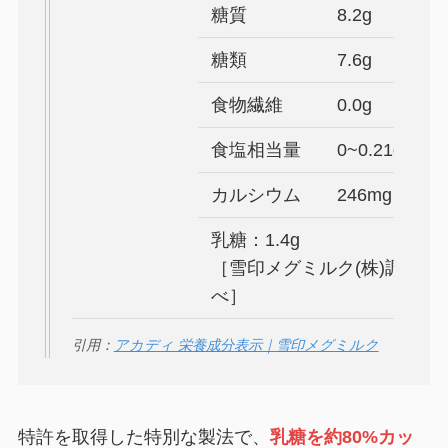
糖質
8.2g
糖類
7.6g
食物繊維
0.0g
食塩相当量
0~0.21g
カルシウム
246mg
乳糖：1.4g
［雪印メグミルク(株)調
べ］
引用：
アカディ 栄養成分表示｜雪印メグミルク
特許を取得した特別な製法で、
乳糖を約80%カッ